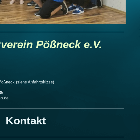
verein Pößneck e.V.
Pößneck (siehe Anfahrtskizze)
35
eb.de
Kontakt