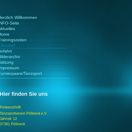
Herzlich Willkommen
INFO-Seite
Aktuelles
Home
Trainingszeiten
Kontakt
Anfahrt
ilderarchiv
Satzung
Impressum
Turnierpaare/Tanzsport
Hier finden Sie uns
Postanschrift:
Tanzsportverein Pößneck e.V.
Jahnstr. 12
07381 Pößneck