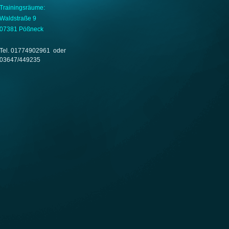
Trainingsräume:
Waldstraße 9
07381 Pößneck
Tel. 01774902961 oder
03647/449235